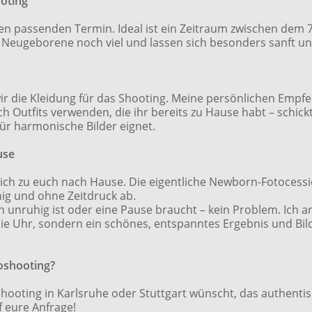
ooting
n passenden Termin. Ideal ist ein Zeitraum zwischen dem 7
 Neugeborene noch viel und lassen sich besonders sanft und
ir die Kleidung für das Shooting. Meine persönlichen Empf
h Outfits verwenden, die ihr bereits zu Hause habt – schick
ür harmonische Bilder eignet.
use
h zu euch nach Hause. Die eigentliche Newborn-Fotосessio
hig und ohne Zeitdruck ab.
 unruhig ist oder eine Pause braucht – kein Problem. Ich a
 die Uhr, sondern ein schönes, entspanntes Ergebnis und Bil
oshooting?
oting in Karlsruhe oder Stuttgart wünscht, das authentisch
f eure Anfrage!