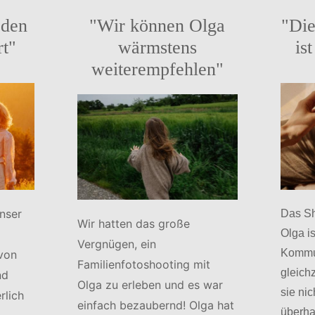
 den
"Wir können Olga
"Die
rt"
wärmstens
is
weiterempfehlen"
unser
Das Sh
Wir hatten das große
Olga i
Vergnügen, ein
Kommun
 von
Familienfotoshooting mit
gleichz
nd
Olga zu erleben und es war
sie ni
rlich
einfach bezaubernd! Olga hat
überha