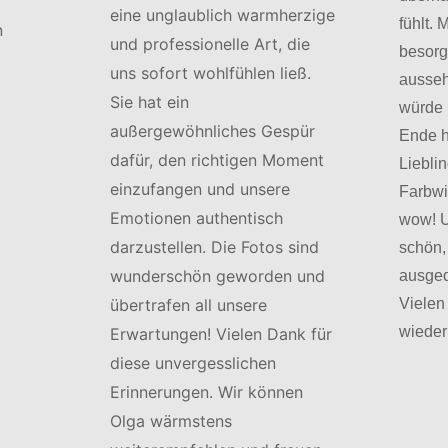
eine unglaublich warmherzige
fühlt.
n
und professionelle Art, die
besorg
uns sofort wohlfühlen ließ.
ausseh
Sie hat ein
würde 
außergewöhnliches Gespür
Ende h
dafür, den richtigen Moment
Liebli
einzufangen und unsere
Farbwi
Emotionen authentisch
wow! U
darzustellen. Die Fotos sind
schön,
wunderschön geworden und
ausged
Vielen
übertrafen all unsere
wiede
Erwartungen! Vielen Dank für
diese unvergesslichen
Erinnerungen. Wir können
Olga wärmstens