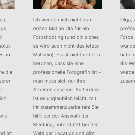
en,
Ich wende mich nicht zum
Olga, 
ngs
ersten Mal an Ola für ein
profes
d
Fotoshooting (und bin sicher,
Fotos 
solut
es wird auch nicht das letzte
wunde
s, in
Mal sein). Es ist nicht nötig zu
haben
betonen, dass sie eine
die Wo
e die
professionelle Fotografin ist –
würden
serer
man muss sich nur ihre
zusam
e
Arbeiten ansehen. Außerdem
ich,
ist es unglaublich leicht, mit
ihr zusammenzuarbeiten: Sie
wie
hilft bei der Auswahl der
Kleidung, unterstützt bei der
d ist
Wahl der Location und gibt