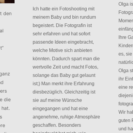
Olga is
Ich hatte ein Fotoshooting mit
Fotogr
it den
meinem Baby und bin rundum
Momen
begeistert. Die Fotografin ist
einfän
al
sehr erfahren und hat sofort
Ihre Ga
passende Ideen eingebracht,
Kinder
t“
welche Motive sich anbieten
es, sie
könnten. Dadurch spart man die
natürli
wertvolle Zeit und macht Fotos,
Olga s
 ganz
solange das Baby gut gelaunt
ihr Ei
nd
ist;) Man merkt ihre Erfahrung
eine re
ers
diesbezüglich. Gleichzeitig ist
diejeni
e die
sie auf meine Wünsche
fotogr
 hat.
eingegangen und hat eine
Wir ha
s
angenehme, ruhige Atmosphäre
guten 
ere
geschaffen. Besonders
und ha