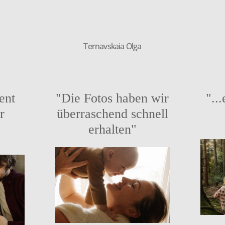
Ternavskaia Olga
Ternavskaia Olga
ent
"Die Fotos haben wir
"..
ür
überraschend schnell
erhalten"