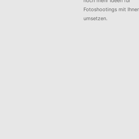
noch mehr Ideen für
Fotoshootings mit Ihne
umsetzen.