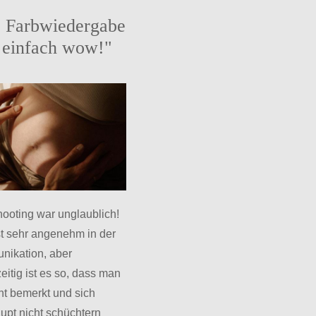
 Farbwiedergabe
t einfach wow!"
ooting war unglaublich!
st sehr angenehm in der
ikation, aber
eitig ist es so, dass man
cht bemerkt und sich
upt nicht schüchtern