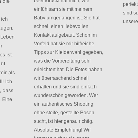
h die
beeindruckt hat mich, wie
perfek
einfühlsam sie mit meinem
sind s
Baby umgegangen ist. Sie hat
 ich
unsere
schnell einen liebevollen
Augen.
Kontakt aufgebaut. Schon im
 Leben
Vorfeld hat sie mir hilfreiche
n
Tipps zur Kleiderwahl gegeben,
s ist.
was die Vorbereitung sehr
ibt
erleichtert hat. Die Fotos haben
mir als
wir überraschend schnell
l! Ich
erhalten und sie sind einfach
, dass
wunderschön geworden. Wer
 Eine
ein authentisches Shooting
ohne steife, gestellte Posen
sucht, ist hier genau richtig.
Absolute Empfehlung! Wir